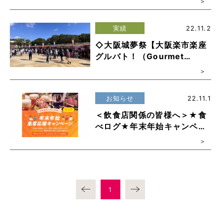
実績
22.11.2
◇大阪城夢祭【大阪楽市楽座
グルバト！（Gourmet
Battle）～キタvsミナミ～】
開催しました！！◇
お知らせ
22.11.1
＜飲食店関係の皆様へ＞★食
べログ★年末年始キャンペー
ン！
1